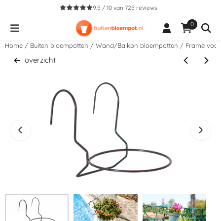
Cookievoorkeuren zijn beschikbaar. Kies instellingen of sta alle co
9.5 / 10
van
725
reviews
0
Home
/
Buiten bloempotten
/
Wand/Balkon bloempotten
/
Frame voor 
overzicht