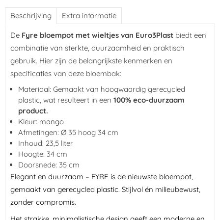
Beschrijving
Extra informatie
De
Fyre bloempot met wieltjes van Euro3Plast
biedt een
combinatie van sterkte, duurzaamheid en praktisch
gebruik. Hier zijn de belangrijkste kenmerken en
specificaties van deze bloembak:
Materiaal: Gemaakt van hoogwaardig gerecycled
plastic, wat resulteert in een
100% eco-duurzaam
product.
Kleur: mango
Afmetingen: Ø 35 hoog 34 cm
Inhoud: 23,5 liter
Hoogte: 34 cm
Doorsnede: 35 cm
Elegant en duurzaam – FYRE is de nieuwste bloempot,
gemaakt van gerecycled plastic. Stijlvol én milieubewust,
zonder compromis.
Het strakke, minimalistische design geeft een moderne en