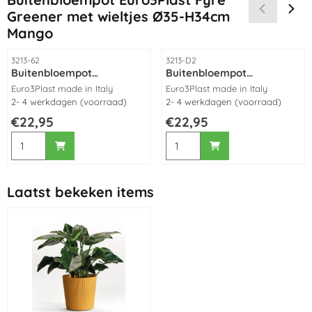
Greener met wieltjes Ø35-H34cm
Mango
Artikelnummer
Artikelnummer
3213-62
3213-D2
Buitenbloempot
Buitenbloempot
Euro3Plast Fyre Greener
Euro3Plast Fyre Greener
Merk:
Merk:
Euro3Plast made in Italy
Euro3Plast made in Italy
met wieltjes Ø35-H34cm
met wieltjes Ø35-H34cm
2- 4 werkdagen (voorraad)
2- 4 werkdagen (voorraad)
antraciet/mango/blauw/groen/bruin/wit
Olive green
Prijs: 22,95
Prijs: 22,95
€22,95
€22,95
Aantal kiezen voor Buitenbloempot Euro3Plast Fyre Greener 
Aantal kiezen voor Buitenbloe
Laatst bekeken items