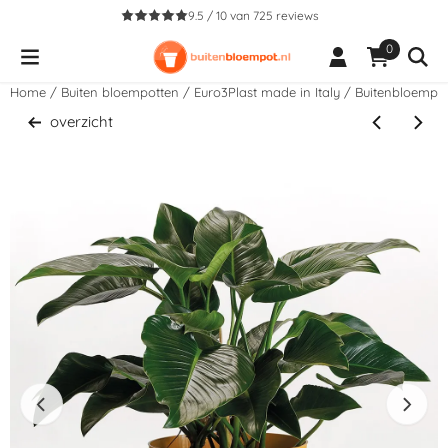
Cookievoorkeuren zijn beschikbaar. Kies instellingen of sta alle co
9.5 / 10
van
725
reviews
0
Home
/
Buiten bloempotten
/
Euro3Plast made in Italy
/
Buitenbloempot
overzicht